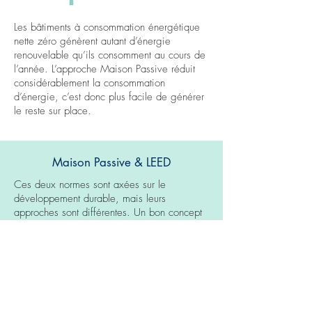
Les bâtiments à consommation énergétique
nette zéro génèrent autant d’énergie
renouvelable qu’ils consomment au cours de
l’année. L’approche Maison Passive réduit
considérablement la consommation
d’énergie, c’est donc plus facile de générer
le reste sur place.
Maison Passive & LEED
Ces deux normes sont axées sur le
développement durable, mais leurs
approches sont différentes. Un bon concept
combine la rigueur technique de Maison
Passive et la pensée holistique de LEED.
Maison Passive
Quantitatif :
fixe une cible pour la
consommation d'énergie et fournit un logiciel