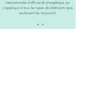
internationale d'efficacité énergétique qui
s'applique à tous les types de bâtiments (pas
seulement les maisons!).
Plus d'info sur l'approche Maison Passive
CONTACT
Tandem Architecture Écologique
evelyne@tandemarch.ca
Hemmingford, QC
(514) 816-3722